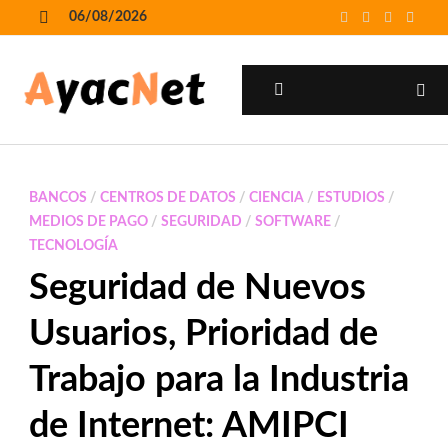
Skip
06/08/2026
to
MENU
content
MENU
BANCOS
/
CENTROS DE DATOS
/
CIENCIA
/
ESTUDIOS
/
MEDIOS DE PAGO
/
SEGURIDAD
/
SOFTWARE
/
TECNOLOGÍA
Seguridad de Nuevos
Usuarios, Prioridad de
Trabajo para la Industria
de Internet: AMIPCI