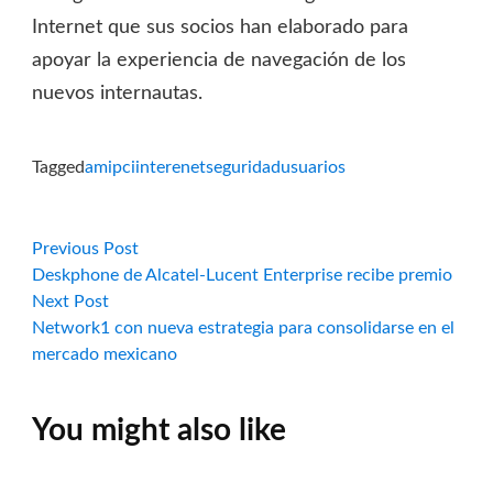
Internet que sus socios han elaborado para
apoyar la experiencia de navegación de los
nuevos internautas.
Tagged
amipci
interenet
seguridad
usuarios
Navegación
Previous
Previous Post
post:
Deskphone de Alcatel-Lucent Enterprise recibe premio
de
Next
Next Post
post:
Network1 con nueva estrategia para consolidarse en el
entradas
mercado mexicano
You might also like