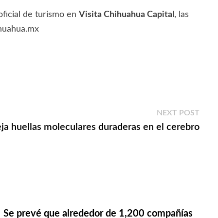
oficial de turismo en
Visita Chihuahua Capital
, las
hihuahua.mx
Next
NEXT POST
post:
ja huellas moleculares duraderas en el cerebro
Se prevé que alrededor de 1,200 compañías