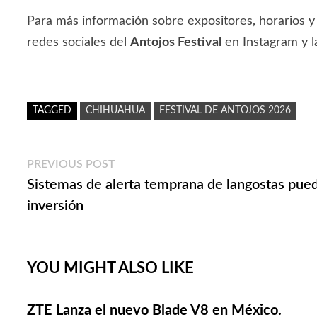
Para más información sobre expositores, horarios y 
redes sociales del
Antojos Festival
en Instagram y l
TAGGED
CHIHUAHUA
FESTIVAL DE ANTOJOS 2026
Navegación
Previous
PREVIOUS POST
post:
Sistemas de alerta temprana de langostas pued
de
inversión
entradas
YOU MIGHT ALSO LIKE
ZTE Lanza el nuevo Blade V8 en México.