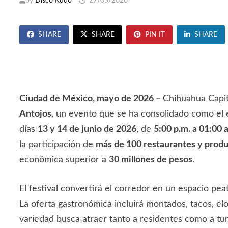
by
Disco Rudo
27/05/2026
SHARE
SHARE
PIN IT
SHARE
Ciudad de México, mayo de 2026 –
Chihuahua Capita
Antojos
, un evento que se ha consolidado como el 
días
13 y 14 de junio de 2026
, de
5:00 p.m. a 01:00 
la participación de
más de 100 restaurantes y produ
económica superior a
30 millones de pesos
.
El festival convertirá el corredor en un espacio pea
La oferta gastronómica incluirá montados, tacos, el
variedad busca atraer tanto a residentes como a tu