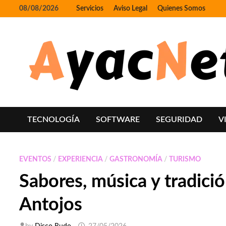
Skip
08/08/2026
Servicios
Aviso Legal
Quienes Somos
to
content
TECNOLOGÍA
SOFTWARE
SEGURIDAD
V
EVENTOS
/
EXPERIENCIA
/
GASTRONOMÍA
/
TURISMO
Sabores, música y tradició
Antojos