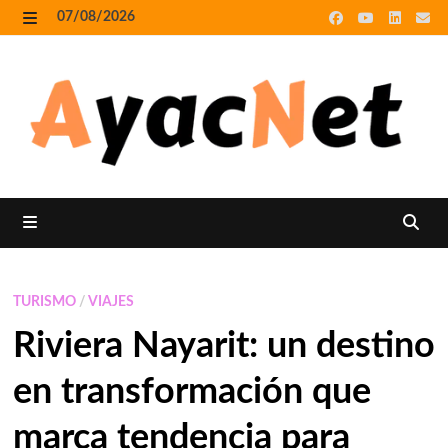
Skip
07/08/2026
to
MENU
content
MENU
TURISMO
/
VIAJES
Riviera Nayarit: un destino
en transformación que
marca tendencia para