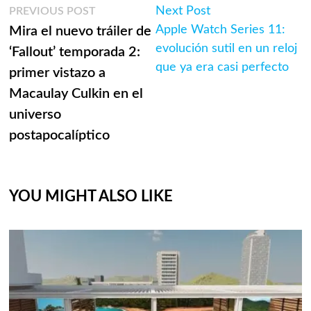
Navegación
Previous
Next
Next Post
PREVIOUS POST
post:
post:
Apple Watch Series 11:
Mira el nuevo tráiler de
de
evolución sutil en un reloj
‘Fallout’ temporada 2:
entradas
que ya era casi perfecto
primer vistazo a
Macaulay Culkin en el
universo
postapocalíptico
YOU MIGHT ALSO LIKE