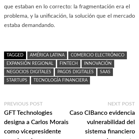
que estaban en lo correcto: la fragmentación era el
problema, y la unificación, la solución que el mercado
estaba demandando.
TAGGED
AMÉRICA LATINA
COMERCIO ELECTRÓNICO
EXPANSIÓN REGIONAL
FINTECH
INNOVACIÓN
NEGOCIOS DIGITALES
PAGOS DIGITALES
SAAS
STARTUPS
TECNOLOGÍA FINANCIERA
Navegación
Previous
N
PREVIOUS POST
NEXT POST
post:
p
GFT Technologies
Caso CIBanco evidencia
de
designa a Carlos Morais
vulnerabilidad del
entradas
como vicepresidente
sistema financiero