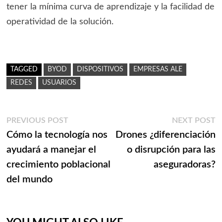
tener la mínima curva de aprendizaje y la facilidad de
operatividad de la solución.
TAGGED
BYOD
DISPOSITIVOS
EMPRESAS ALE
REDES
USUARIOS
Navegación
Previous
N
PREVIOUS POST
NEXT POST
post:
p
Cómo la tecnología nos
Drones ¿diferenciación
de
ayudará a manejar el
o disrupción para las
entradas
crecimiento poblacional
aseguradoras?
del mundo