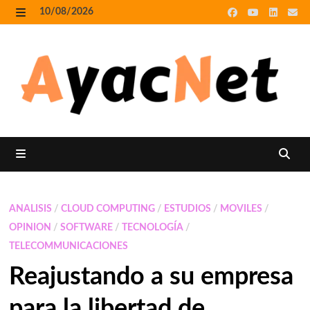
Skip
10/08/2026
to
MENU
content
MENU
ANALISIS
/
CLOUD COMPUTING
/
ESTUDIOS
/
MOVILES
/
OPINION
/
SOFTWARE
/
TECNOLOGÍA
/
TELECOMMUNICACIONES
Reajustando a su empresa
para la libertad de