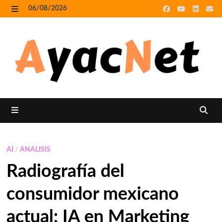
Skip
06/08/2026
to
MENU
content
MENU
AI
/
ANALISIS
Radiografía del
consumidor mexicano
actual: IA en Marketing