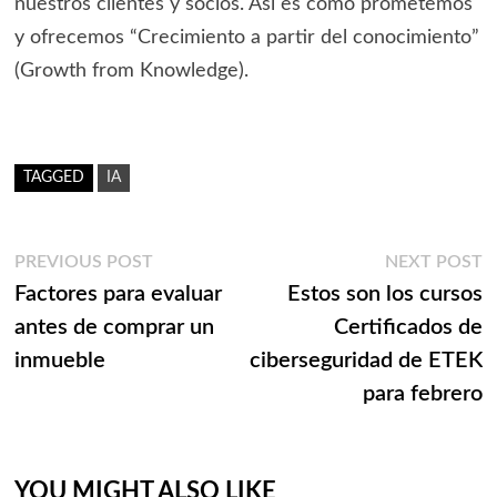
nuestros clientes y socios. Así es como prometemos
y ofrecemos “Crecimiento a partir del conocimiento”
(Growth from Knowledge).
TAGGED
IA
Navegación
Previous
N
PREVIOUS POST
NEXT POST
post:
p
Factores para evaluar
Estos son los cursos
de
antes de comprar un
Certificados de
entradas
inmueble
ciberseguridad de ETEK
para febrero
YOU MIGHT ALSO LIKE