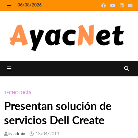
Skip
06/08/2026
to
MENU
content
MENU
TECNOLOGÍA
Presentan solución de
servicios Dell Create
by
admin
13/04/2013