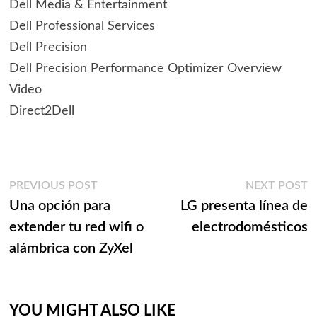
Dell Media & Entertainment
Dell Professional Services
Dell Precision
Dell Precision Performance Optimizer Overview
Video
Direct2Dell
Navegación
Previous
N
PREVIOUS POST
NEXT POST
post:
p
Una opción para
LG presenta línea de
de
extender tu red wifi o
electrodomésticos
entradas
alámbrica con ZyXel
YOU MIGHT ALSO LIKE