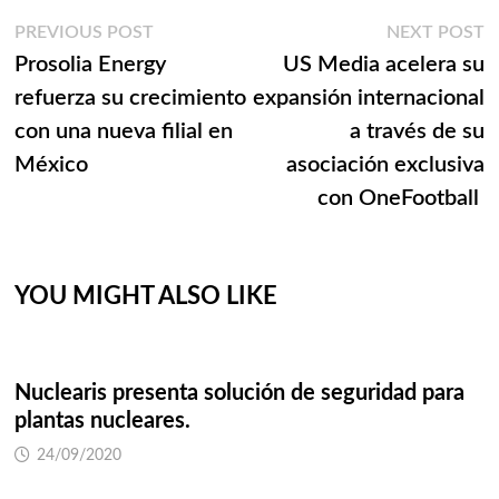
Navegación
Previous
N
PREVIOUS POST
NEXT POST
post:
p
Prosolia Energy
US Media acelera su
de
refuerza su crecimiento
expansión internacional
entradas
con una nueva filial en
a través de su
México
asociación exclusiva
con OneFootball
YOU MIGHT ALSO LIKE
Nuclearis presenta solución de seguridad para
plantas nucleares.
24/09/2020