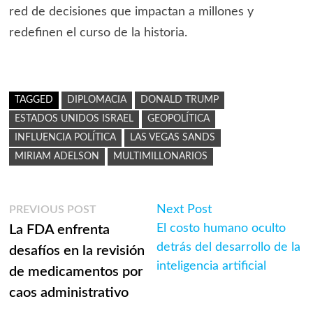
red de decisiones que impactan a millones y
redefinen el curso de la historia.
TAGGED
DIPLOMACIA
DONALD TRUMP
ESTADOS UNIDOS ISRAEL
GEOPOLÍTICA
INFLUENCIA POLÍTICA
LAS VEGAS SANDS
MIRIAM ADELSON
MULTIMILLONARIOS
Navegación
Previous
Next
Next Post
PREVIOUS POST
post:
post:
El costo humano oculto
La FDA enfrenta
de
detrás del desarrollo de la
desafíos en la revisión
entradas
inteligencia artificial
de medicamentos por
caos administrativo