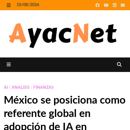
Skip
10/08/2026
to
MENU
content
MENU
AI
/
ANALISIS
/
FINANZAS
México se posiciona como
referente global en
adopción de IA en