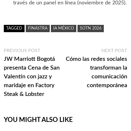
través de un panel en línea (noviembre de 2025).
TAGGED
FINASTRA
IA MÉXICO
SOTN 2026
Navegación
Previous
N
PREVIOUS POST
NEXT POST
post:
p
JW Marriott Bogotá
Cómo las redes sociales
de
presenta Cena de San
transforman la
entradas
Valentín con jazz y
comunicación
maridaje en Factory
contemporánea
Steak & Lobster
YOU MIGHT ALSO LIKE