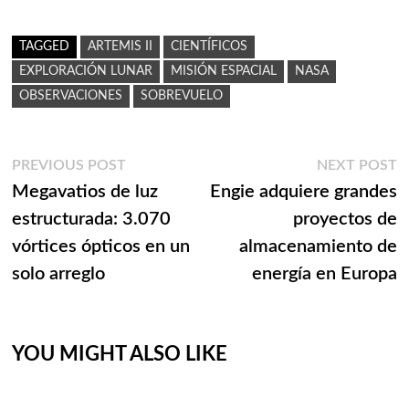
TAGGED
ARTEMIS II
CIENTÍFICOS
EXPLORACIÓN LUNAR
MISIÓN ESPACIAL
NASA
OBSERVACIONES
SOBREVUELO
Navegación
Previous
N
PREVIOUS POST
NEXT POST
post:
p
Megavatios de luz
Engie adquiere grandes
de
estructurada: 3.070
proyectos de
entradas
vórtices ópticos en un
almacenamiento de
solo arreglo
energía en Europa
YOU MIGHT ALSO LIKE