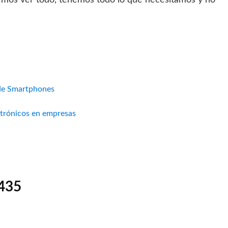
demos ver todo, tenemos todo lo que necesitamos y no
de Smartphones
ctrónicos en empresas
 435