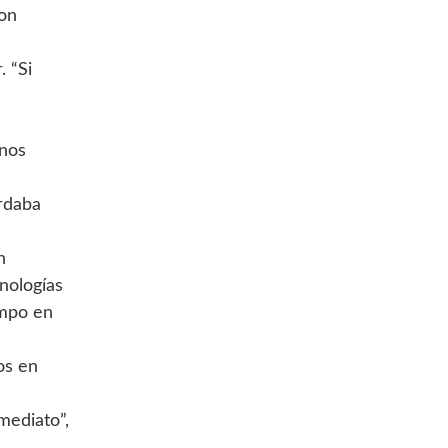
con
. “Si
anos
ardaba
n
nologías
empo en
os en
mediato”,