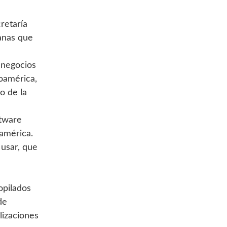
retaría
canas que
 negocios
noamérica,
o de la
ftware
oamérica.
 usar, que
opilados
de
lizaciones