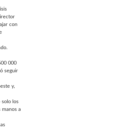
isis
irector
ajar con
e
ndo.
500 000
ó seguir
este y,
 solo los
s manos a
nas