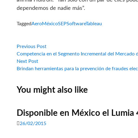
afirma Huitrón. “Tan solo con un par de clics po
dependemos de nadie más”.
Tagged
AeroMéxico
SEP
Software
Tableau
Navegación
Previous
Previous Post
post:
Competencia en el Segmento Incremental del Mercado 
de
Next
Next Post
post:
Brindan herramientas para la prevención de fraudes ele
entradas
You might also like
Disponible en México el Lumia
26/02/2015