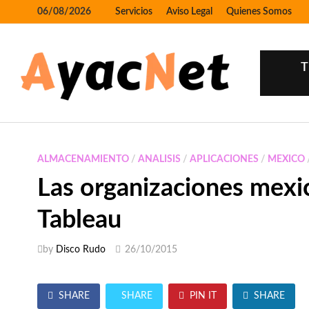
Skip
06/08/2026
Servicios
Aviso Legal
Quienes Somos
to
content
T
ALMACENAMIENTO
/
ANALISIS
/
APLICACIONES
/
MEXICO
Las organizaciones mexic
Tableau
by
Disco Rudo
26/10/2015
SHARE
SHARE
PIN IT
SHARE