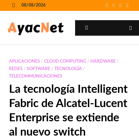
Skip
08/08/2026
to
MENU
content
MENU
APLICACIONES
/
CLOUD COMPUTING
/
HARDWARE
/
REDES
/
SOFTWARE
/
TECNOLOGÍA
/
TELECOMMUNICACIONES
La tecnología Intelligent
Fabric de Alcatel-Lucent
Enterprise se extiende
al nuevo switch