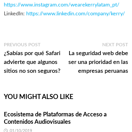
https://www.instagram.com/wearekerrylatam_pt/
LinkedIn:
https://www.linkedin.com/company/kerry/
Navegación
Previous
N
PREVIOUS POST
NEXT POST
post:
p
¿Sabías por qué Safari
La seguridad web debe
de
advierte que algunos
ser una prioridad en las
entradas
sitios no son seguros?
empresas peruanas
YOU MIGHT ALSO LIKE
Ecosistema de Plataformas de Acceso a
Contenidos Audiovisuales
01/10/2019