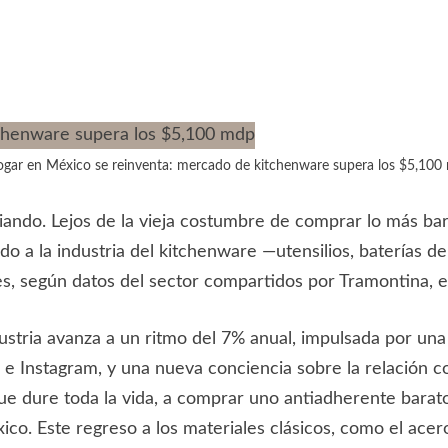
ogar en México se reinventa: mercado de kitchenware supera los $5,10
ndo. Lejos de la vieja costumbre de comprar lo más barat
ado a la industria del kitchenware —utensilios, baterías d
es, según datos del sector compartidos por Tramontina, e
dustria avanza a un ritmo del 7% anual, impulsada por un
ok e Instagram, y una nueva conciencia sobre la relación
que dure toda la vida, a comprar uno antiadherente barat
o. Este regreso a los materiales clásicos, como el acero 