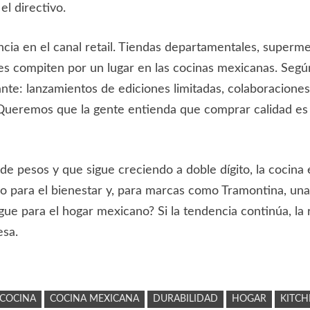
el directivo.
cia en el canal retail. Tiendas departamentales, superm
les compiten por un lugar en las cocinas mexicanas. Seg
nte: lanzamientos de ediciones limitadas, colaboracione
 “Queremos que la gente entienda que comprar calidad es 
e pesos y que sigue creciendo a doble dígito, la cocina 
ugio para el bienestar y, para marcas como Tramontina, 
e para el hogar mexicano? Si la tendencia continúa, la re
esa.
COCINA
COCINA MEXICANA
DURABILIDAD
HOGAR
KITC