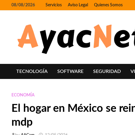
Skip
08/08/2026
Servicios
Aviso Legal
Quienes Somos
to
content
TECNOLOGÍA
SOFTWARE
SEGURIDAD
V
ECONOMÍA
El hogar en México se re
mdp