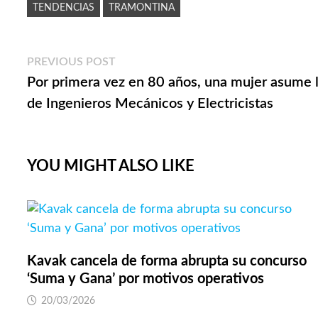
TENDENCIAS
TRAMONTINA
Navegación
Previous
PREVIOUS POST
post:
Por primera vez en 80 años, una mujer asume l
de
de Ingenieros Mecánicos y Electricistas
entradas
YOU MIGHT ALSO LIKE
Kavak cancela de forma abrupta su concurso
‘Suma y Gana’ por motivos operativos
20/03/2026