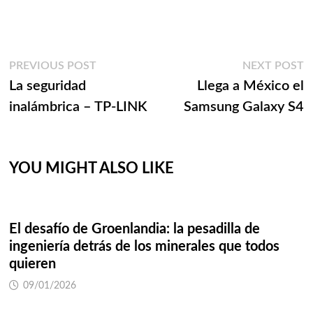
Navegación
Previous
N
PREVIOUS POST
NEXT POST
post:
p
La seguridad
Llega a México el
de
inalámbrica – TP-LINK
Samsung Galaxy S4
entradas
YOU MIGHT ALSO LIKE
El desafío de Groenlandia: la pesadilla de
ingeniería detrás de los minerales que todos
quieren
09/01/2026