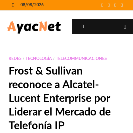
Skip
08/08/2026
to
MENU
content
MENU
REDES
/
TECNOLOGÍA
/
TELECOMMUNICACIONES
Frost & Sullivan
reconoce a Alcatel-
Lucent Enterprise por
Liderar el Mercado de
Telefonía IP