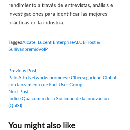
rendimiento a través de entrevistas, análisis e
investigaciones para identificar las mejores
prácticas en la industria.
Tagged
Alcatel Lucent Enterprise
ALUE
Frost &
Sullivan
premio
VoIP
Navegación
Previous
Previous Post
post:
Palo Alto Networks promueve Ciberseguridad Global
de
con lanzamiento de Fuel User Group
Next
Next Post
entradas
post:
Índice Qualcomm de la Sociedad de la Innovación
(QuISI)
You might also like