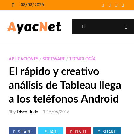
Skip
08/08/2026
to
MENU
content
MENU
APLICACIONES
/
SOFTWARE
/
TECNOLOGÍA
El rápido y creativo
análisis de Tableau llega
a los teléfonos Android
by
Disco Rudo
15/06/2016
SHARE
SHARE
PIN IT
SHARE