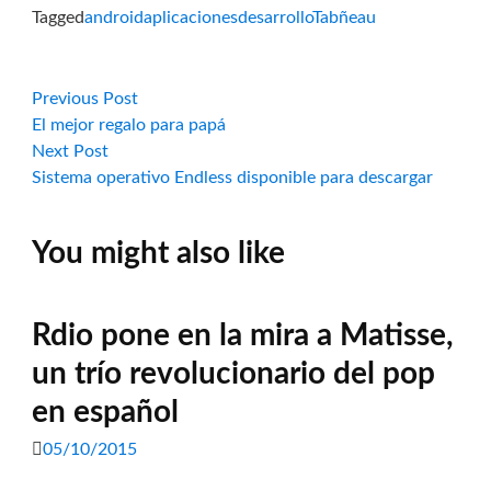
Tagged
android
aplicaciones
desarrollo
Tabñeau
Navegación
Previous
Previous Post
post:
El mejor regalo para papá
de
Next
Next Post
post:
Sistema operativo Endless disponible para descargar
entradas
You might also like
Rdio pone en la mira a Matisse,
un trío revolucionario del pop
en español
05/10/2015