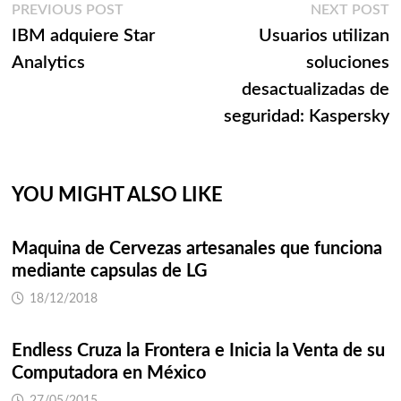
Navegación
Previous
N
PREVIOUS POST
NEXT POST
post:
p
IBM adquiere Star
Usuarios utilizan
de
Analytics
soluciones
entradas
desactualizadas de
seguridad: Kaspersky
YOU MIGHT ALSO LIKE
Maquina de Cervezas artesanales que funciona
mediante capsulas de LG
18/12/2018
Endless Cruza la Frontera e Inicia la Venta de su
Computadora en México