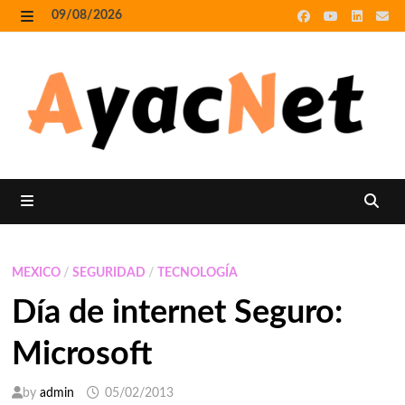
Skip
09/08/2026
to
MENU
content
MENU
MEXICO
/
SEGURIDAD
/
TECNOLOGÍA
Día de internet Seguro:
Microsoft
by
admin
05/02/2013