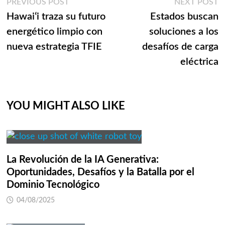
Navegación
Previous
N
PREVIOUS POST
NEXT POST
post:
p
Hawaiʻi traza su futuro
Estados buscan
de
energético limpio con
soluciones a los
entradas
nueva estrategia TFIE
desafíos de carga
eléctrica
YOU MIGHT ALSO LIKE
La Revolución de la IA Generativa:
Oportunidades, Desafíos y la Batalla por el
Dominio Tecnológico
04/08/2025