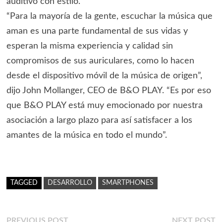
auditivo con estilo.
“Para la mayoría de la gente, escuchar la música que
aman es una parte fundamental de sus vidas y
esperan la misma experiencia y calidad sin
compromisos de sus auriculares, como lo hacen
desde el dispositivo móvil de la música de origen”,
dijo John Mollanger, CEO de B&O PLAY. “Es por eso
que B&O PLAY está muy emocionado por nuestra
asociación a largo plazo para así satisfacer a los
amantes de la música en todo el mundo”.
TAGGED
DESARROLLO
SMARTPHONES
Previous
N
PREVIOUS POST
NEXT POST