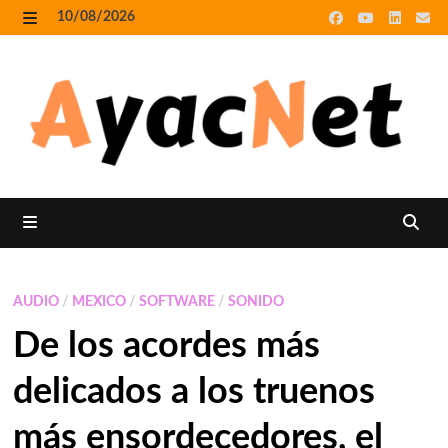
Skip
10/08/2026
to
MENU
content
MENU
AUDIO
/
MEXICO
/
SOFTWARE
/
SONIDO
De los acordes más
delicados a los truenos
más ensordecedores, el