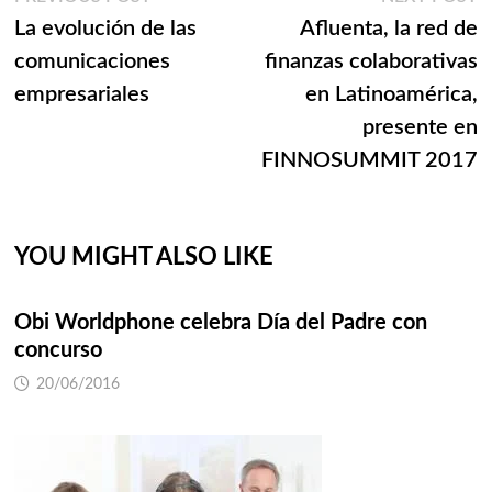
Navegación
post:
p
La evolución de las
Afluenta, la red de
de
comunicaciones
finanzas colaborativas
entradas
empresariales
en Latinoamérica,
presente en
FINNOSUMMIT 2017
YOU MIGHT ALSO LIKE
Obi Worldphone celebra Día del Padre con
concurso
20/06/2016