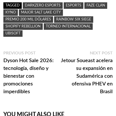
TAGGED
DARKZERO ESPORTS
ESPORTS
FAZE CLAN
KYNO
MAJOR SALT LAKE CITY
PREMIO 200 MIL DÓLARES
RAINBOW SIX SIEGE
SHOPIFY REBELLION
TORNEO INTERNACIONAL
UBISOFT
Navegación
Previous
N
PREVIOUS POST
NEXT POST
post:
p
Dyson Hot Sale 2026:
Jetour Soueast acelera
de
tecnología, diseño y
su expansión en
entradas
bienestar con
Sudamérica con
promociones
ofensiva PHEV en
imperdibles
Brasil
YOU MIGHT ALSO LIKE