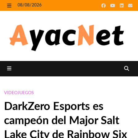
Skip
08/08/2026
to
MENU
content
MENU
VIDEOJUEGOS
DarkZero Esports es
campeón del Major Salt
Lake City de Rainbow Six