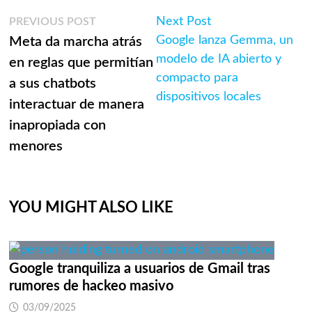
Navegación
Previous
Next
Next Post
PREVIOUS POST
post:
post:
Google lanza Gemma, un
Meta da marcha atrás
de
modelo de IA abierto y
en reglas que permitían
entradas
compacto para
a sus chatbots
dispositivos locales
interactuar de manera
inapropiada con
menores
YOU MIGHT ALSO LIKE
Google tranquiliza a usuarios de Gmail tras
rumores de hackeo masivo
03/09/2025