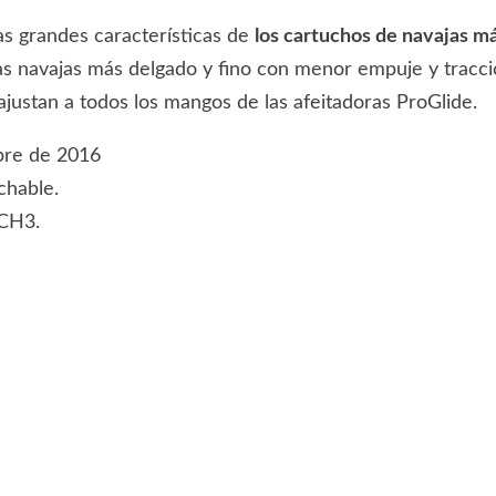
las grandes características de
los cartuchos de navajas m
e las navajas más delgado y fino con menor empuje y tracc
justan a todos los mangos de las afeitadoras ProGlide.
bre de 2016
chable.
ACH3.