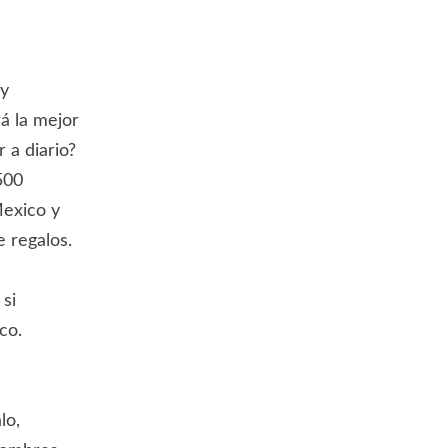
 y
á la mejor
 a diario?
500
Mexico y
e regalos.
 si
co.
lo,