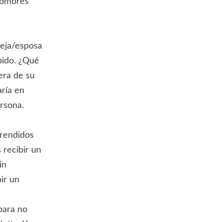
 hombres
reja/esposa
ibido. ¿Qué
era de su
aría en
rsona.
prendidos
 recibir un
in
ir un
para no