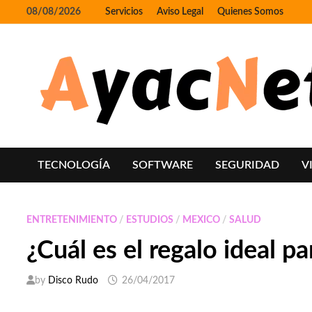
Skip
08/08/2026
Servicios
Aviso Legal
Quienes Somos
to
content
TECNOLOGÍA
SOFTWARE
SEGURIDAD
V
ENTRETENIMIENTO
/
ESTUDIOS
/
MEXICO
/
SALUD
¿Cuál es el regalo ideal 
by
Disco Rudo
26/04/2017