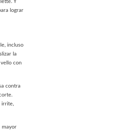
ette. Y
ara lograr
e, incluso
lizar la
 vello con
sa contra
corte.
irrite,
un mayor