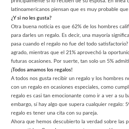
principalmente si lo reciben de su esposa. En línea
latinoamericanos piensan que es muy probable que u
¿Y si no les gusta?
Otra buena noticia es que 62% de los hombres calif
para darles un regalo. Es decir, una mayoría signifi
pasa cuando el regalo no fue del todo satisfactorio
agrado, mientras que el 21% aprovechó la oportunid
futuras ocasiones. Por suerte, tan solo un 5% admi
¡Todos amamos los regalos!
A todos nos gusta recibir un regalo y los hombres 
con un regalo en ocasiones especiales, como cumple
regalo es casi tan emocionante como ir a ver a su ba
embargo, sí hay algo que supera cualquier regalo: 
regalo es tener una cita con su pareja.
Ahora que hemos descubierto la verdad sobre las p