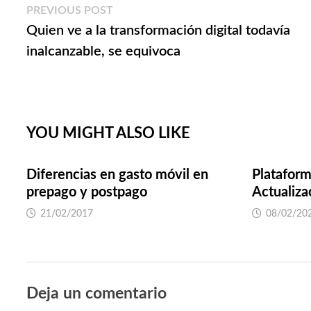
Navegación
Previous
PREVIOUS POST
post:
Quien ve a la transformación digital todavía
de
inalcanzable, se equivoca
entradas
YOU MIGHT ALSO LIKE
Diferencias en gasto móvil en
Plataform
prepago y postpago
Actualiza
21/02/2017
08/02/20
Deja un comentario