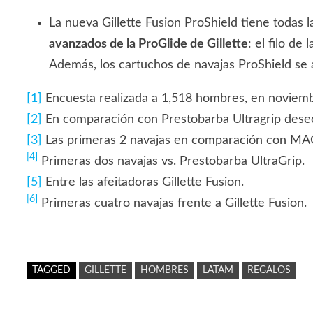
La nueva Gillette Fusion ProShield tiene todas 
avanzados de la ProGlide de Gillette
: el filo d
Además, los cartuchos de navajas ProShield se a
[1]
Encuesta realizada a 1,518 hombres, en noviem
[2]
En comparación con Prestobarba Ultragrip dese
[3]
Las primeras 2 navajas en comparación con M
[4]
Primeras dos navajas vs. Prestobarba UltraGrip.
[5]
Entre las afeitadoras Gillette Fusion.
[6]
Primeras cuatro navajas frente a Gillette Fusion.
TAGGED
GILLETTE
HOMBRES
LATAM
REGALOS