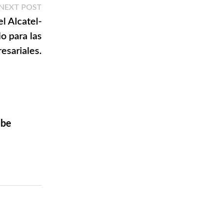
Next
NEXT POST
post:
l Alcatel-
o para las
esariales.
ube