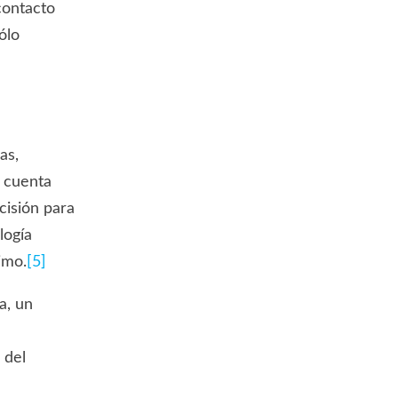
contacto
ólo
as,
o cuenta
cisión para
logía
imo.
[5]
a, un
 del