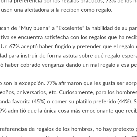
 con la preferencia por los regalos prácticos, 73% de los
sen una afeitadora si la reciben como regalo.
ican de “Muy buena” a “Excelente” la habilidad de su pa
cativa se encuentra satisfecha con los regalos que ha rec
? Un 67% aceptó haber fingido y pretender que el regalo 
ad para instruir de forma astuta sobre qué regalo esper
tió haber cobrado venganza dando un mal regalo a esa pe
no son la excepción. 77% afirmaron que les gusta ser sor
años, aniversarios, etc. Curiosamente, para los hombres
nda favorita (45%) o comer su platillo preferido (44%). S
59% admitió que la única cosa más emocionante que recib
referencias de regalos de los hombres, no hay pretexto 