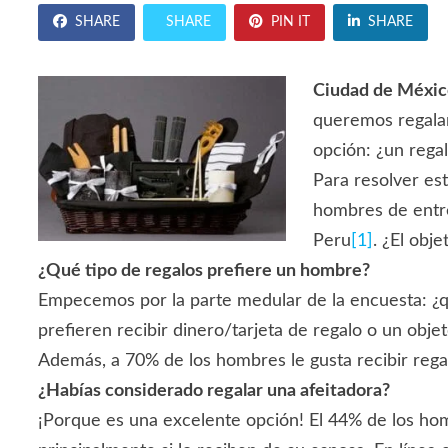
SHARE
SHARE
PIN IT
SHARE
Ciudad de México
queremos regalar
opción: ¿un rega
Para resolver est
hombres de entre
Peru
[1]
. ¿El obj
¿Qué tipo de regalos prefiere un hombre?
Empecemos por la parte medular de la encuesta: ¿qu
prefieren recibir dinero/tarjeta de regalo o un objet
Además, a 70% de los hombres le gusta recibir rega
¿Habías considerado regalar una afeitadora?
¡Porque es una excelente opción! El 44% de los ho