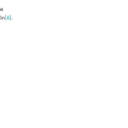
ás
ión
[6]
.