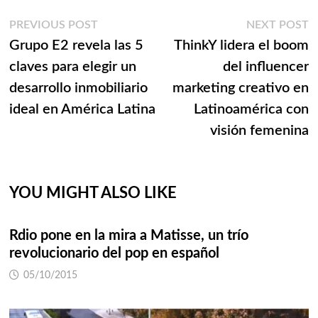
Navegación
Previous
N
PREVIOUS POST
NEXT POST
post:
p
Grupo E2 revela las 5
ThinkY lidera el boom
de
claves para elegir un
del influencer
entradas
desarrollo inmobiliario
marketing creativo en
ideal en América Latina
Latinoamérica con
visión femenina
YOU MIGHT ALSO LIKE
Rdio pone en la mira a Matisse, un trío
revolucionario del pop en español
05/10/2015