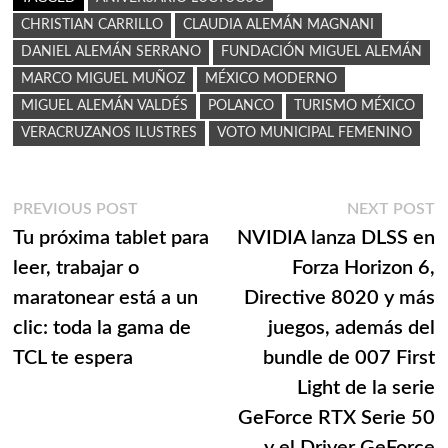
CHRISTIAN CARRILLO
CLAUDIA ALEMÁN MAGNANI
DANIEL ALEMÁN SERRANO
FUNDACIÓN MIGUEL ALEMÁN
MARCO MIGUEL MUÑOZ
MÉXICO MODERNO
MIGUEL ALEMÁN VALDÉS
POLANCO
TURISMO MÉXICO
VERACRUZANOS ILUSTRES
VOTO MUNICIPAL FEMENINO
Navegación
Previous
N
PREVIOUS POST
NEXT POST
post:
p
Tu próxima tablet para
NVIDIA lanza DLSS en
de
leer, trabajar o
Forza Horizon 6,
entradas
maratonear está a un
Directive 8020 y más
clic: toda la gama de
juegos, además del
TCL te espera
bundle de 007 First
Light de la serie
GeForce RTX Serie 50