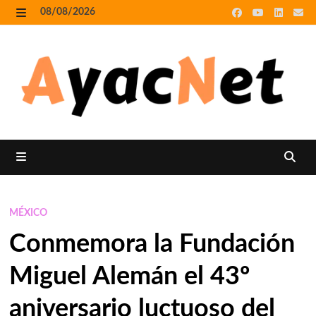
Skip
08/08/2026
to
MENU
content
MENU
MÉXICO
Conmemora la Fundación
Miguel Alemán el 43º
aniversario luctuoso del