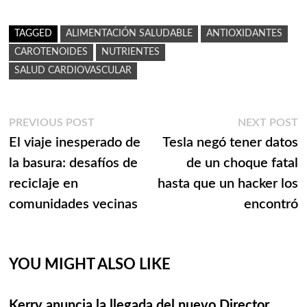
TAGGED
ALIMENTACIÓN SALUDABLE
ANTIOXIDANTES
CAROTENOIDES
NUTRIENTES
SALUD CARDIOVASCULAR
Navegación
Previous
N
PREVIOUS POST
NEXT POST
post:
p
El viaje inesperado de
Tesla negó tener datos
de
la basura: desafíos de
de un choque fatal
entradas
reciclaje en
hasta que un hacker los
comunidades vecinas
encontró
YOU MIGHT ALSO LIKE
Kerry anuncia la llegada del nuevo Director