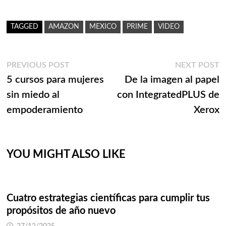
TAGGED
AMAZON
MEXICO
PRIME
VIDEO
Navegación
Previous
N
PREVIOUS POST
NEXT POST
post:
p
5 cursos para mujeres
De la imagen al papel
de
sin miedo al
con IntegratedPLUS de
entradas
empoderamiento
Xerox
YOU MIGHT ALSO LIKE
Cuatro estrategias científicas para cumplir tus
propósitos de año nuevo