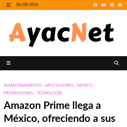
Skip
06/08/2026
to
MENU
content
MENU
ALMACENAMIENTO
/
APLICACIONES
/
MEXICO
/
PROMOCIONES
/
TECNOLOGÍA
Amazon Prime llega a
México, ofreciendo a sus