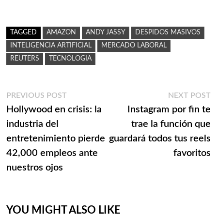
TAGGED
AMAZON
ANDY JASSY
DESPIDOS MASIVOS
INTELIGENCIA ARTIFICIAL
MERCADO LABORAL
REUTERS
TECNOLOGIA
Navegación
Previous
N
PREVIOUS POST
NEXT POST
post:
p
Hollywood en crisis: la
Instagram por fin te
de
industria del
trae la función que
entradas
entretenimiento pierde
guardará todos tus reels
42,000 empleos ante
favoritos
nuestros ojos
YOU MIGHT ALSO LIKE