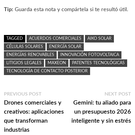
Tip:
Guarda esta nota y compártela si te resultó útil.
TAGGED
ACUERDOS COMERCIALES
AIKO SOLAR
CÉLULAS SOLARES
ENERGÍA SOLAR
ENERGÍAS RENOVABLES
INNOVACIÓN FOTOVOLTAICA
LITIGIOS LEGALES
MAXEON
PATENTES TECNOLÓGICAS
TECNOLOGÍA DE CONTACTO POSTERIOR
Navegación
Previous
N
PREVIOUS POST
NEXT POST
post:
p
Drones comerciales y
Gemini: tu aliado para
de
creativos: aplicaciones
un presupuesto 2026
entradas
que transforman
inteligente y sin estrés
industrias