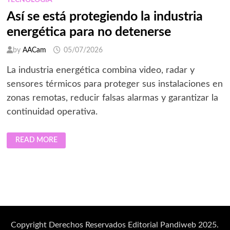
TECNOLOGÍA
Así se está protegiendo la industria
energética para no detenerse
by
AACam
05/07/2026
La industria energética combina video, radar y
sensores térmicos para proteger sus instalaciones en
zonas remotas, reducir falsas alarmas y garantizar la
continuidad operativa.
ASÍ
READ MORE
SE
ESTÁ
PROTEGIENDO
LA
INDUSTRIA
ENERGÉTICA
PARA
NO
DETENERSE
Copyright Derechos Reservados Editorial Pandiweb 2025.