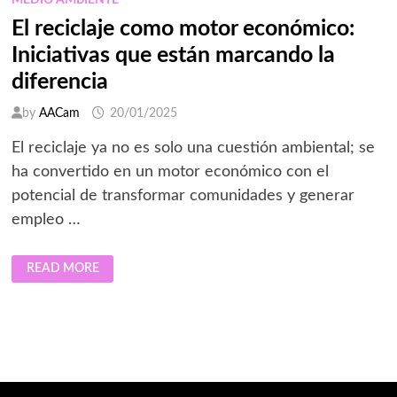
MEDIO AMBIENTE
El reciclaje como motor económico:
Iniciativas que están marcando la
diferencia
by
AACam
20/01/2025
El reciclaje ya no es solo una cuestión ambiental; se
ha convertido en un motor económico con el
potencial de transformar comunidades y generar
empleo …
EL
READ MORE
RECICLAJE
COMO
MOTOR
ECONÓMICO:
INICIATIVAS
QUE
ESTÁN
MARCANDO
LA
DIFERENCIA