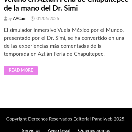
de la mano del Dr. Simi
by
AACam
01/06/2026
El simulador inmersivo Vuela México por el Mundo,
presentado por el Dr. Simi, se ha convertido en una
de las experiencias más comentadas de la
temporada en Aztlán Feria de Chapultepec.
EL
READ MORE
VUELO
DE
TUS
SUEÑOS
DESPEGA
ESTE
VERANO
EN
AZTLÁN
FERIA
DE
CHAPULTEPEC
Copyright Derechos Reservados Editorial Pandiweb 2025.
DE
LA
MANO
Servicios
Aviso Legal
Quienes Somos