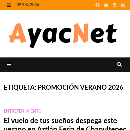
Skip
09/08/2026
to
MENU
content
MENU
ETIQUETA:
PROMOCIÓN VERANO 2026
ENTRETENIMIENTO
El vuelo de tus sueños despega este
verano en Aztlán Feria de Chapultepec