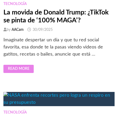
A
TECNOLOGÍA
UN
GOBIERNO
La movida de Donald Trump: ¿TikTok
EN
NEPAL?
se pinta de ‘100% MAGA’?
by
AACam
30/09/2025
Imagínate despertar un día y que tu red social
favorita, esa donde te la pasas viendo videos de
gatitos, recetas o bailes, anuncie que está …
LA
READ MORE
MOVIDA
DE
DONALD
TRUMP:
¿TIKTOK
SE
PINTA
DE
‘100%
MAGA’?
TECNOLOGÍA