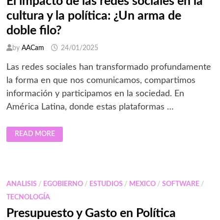
El impacto de las redes sociales en la
cultura y la política: ¿Un arma de
doble filo?
by
AACam
24/01/2025
Las redes sociales han transformado profundamente
la forma en que nos comunicamos, compartimos
información y participamos en la sociedad. En
América Latina, donde estas plataformas …
EL
READ MORE
IMPACTO
DE
LAS
REDES
SOCIALES
EN
LA
ANALISIS
/
EGOBIERNO
/
ESTUDIOS
/
MEXICO
/
SOFTWARE
/
CULTURA
Y
TECNOLOGÍA
LA
POLÍTICA:
Presupuesto y Gasto en Política
¿UN
ARMA