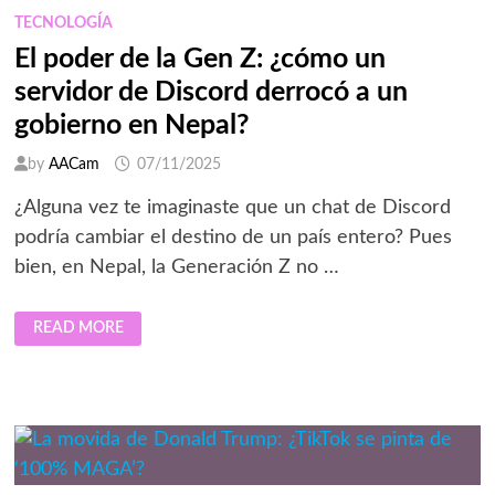
DE
LA
TECNOLOGÍA
TECNOLOGÍA
El poder de la Gen Z: ¿cómo un
servidor de Discord derrocó a un
gobierno en Nepal?
by
AACam
07/11/2025
¿Alguna vez te imaginaste que un chat de Discord
podría cambiar el destino de un país entero? Pues
bien, en Nepal, la Generación Z no …
EL
READ MORE
PODER
DE
LA
GEN
Z:
¿CÓMO
UN
SERVIDOR
DE
DISCORD
DERROCÓ