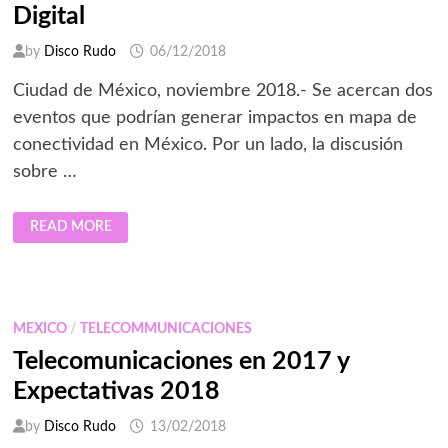
Digital
DE
DOBLE
FILO?
by
Disco Rudo
06/12/2018
Ciudad de México, noviembre 2018.- Se acercan dos
eventos que podrían generar impactos en mapa de
conectividad en México. Por un lado, la discusión
sobre …
PRESUPUESTO
READ MORE
Y
GASTO
EN
POLÍTICA
DIGITAL
MEXICO
/
TELECOMMUNICACIONES
Telecomunicaciones en 2017 y
Expectativas 2018
by
Disco Rudo
13/02/2018