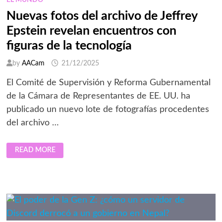
EL MUNDO
Nuevas fotos del archivo de Jeffrey
Epstein revelan encuentros con
figuras de la tecnología
by
AACam
21/12/2025
El Comité de Supervisión y Reforma Gubernamental
de la Cámara de Representantes de EE. UU. ha
publicado un nuevo lote de fotografías procedentes
del archivo …
NUEVAS
READ MORE
FOTOS
DEL
ARCHIVO
DE
JEFFREY
EPSTEIN
REVELAN
ENCUENTROS
CON
FIGURAS