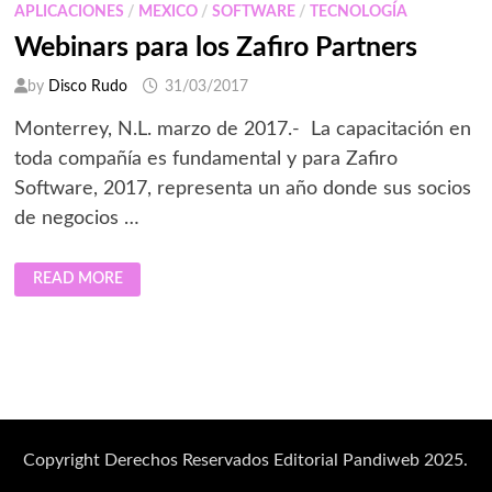
APLICACIONES
/
MEXICO
/
SOFTWARE
/
TECNOLOGÍA
2026”
CON
Webinars para los Zafiro Partners
PARTNERS
DE
LATINOAMÉRICA
by
Disco Rudo
31/03/2017
Monterrey, N.L. marzo de 2017.- La capacitación en
toda compañía es fundamental y para Zafiro
Software, 2017, representa un año donde sus socios
de negocios …
WEBINARS
READ MORE
PARA
LOS
ZAFIRO
PARTNERS
Copyright Derechos Reservados Editorial Pandiweb 2025.