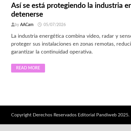
Así se está protegiendo la industria 
detenerse
by
AACam
05/07/2026
La industria energética combina video, radar y sen
proteger sus instalaciones en zonas remotas, reduci
garantizar la continuidad operativa.
ASÍ
READ MORE
SE
ESTÁ
PROTEGIENDO
LA
INDUSTRIA
ENERGÉTICA
PARA
NO
DETENERSE
Copyright Derechos Reservados Editorial Pandiweb 2025.