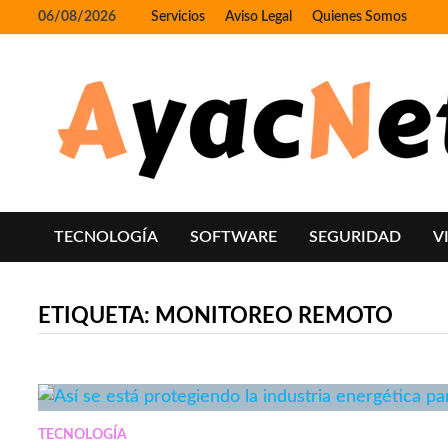
Skip
06/08/2026
Servicios
Aviso Legal
Quienes Somos
to
content
TECNOLOGÍA
SOFTWARE
SEGURIDAD
V
ETIQUETA:
MONITOREO REMOTO
TECNOLOGÍA