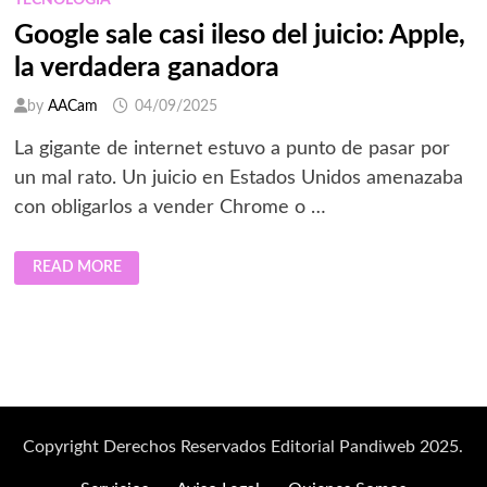
TECNOLOGÍA
Google sale casi ileso del juicio: Apple,
la verdadera ganadora
by
AACam
04/09/2025
La gigante de internet estuvo a punto de pasar por
un mal rato. Un juicio en Estados Unidos amenazaba
con obligarlos a vender Chrome o …
GOOGLE
READ MORE
SALE
CASI
ILESO
DEL
JUICIO:
APPLE,
LA
VERDADERA
GANADORA
Copyright Derechos Reservados Editorial Pandiweb 2025.