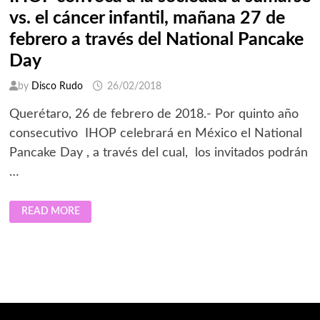
vs. el cáncer infantil, mañana 27 de
febrero a través del National Pancake
Day
by
Disco Rudo
26/02/2018
Querétaro, 26 de febrero de 2018.- Por quinto año
consecutivo IHOP celebrará en México el National
Pancake Day , a través del cual, los invitados podrán
…
IHOP
READ MORE
CONVOCA
A
LA
SOCIEDAD
A
SUMARSE
VS.
EL
CÁNCER
INFANTIL,
MAÑANA