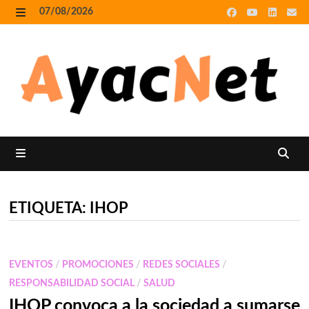
Skip
07/08/2026
to
MENU
content
MENU
ETIQUETA:
IHOP
EVENTOS
/
PROMOCIONES
/
REDES SOCIALES
/
RESPONSABILIDAD SOCIAL
/
SALUD
IHOP convoca a la sociedad a sumarse