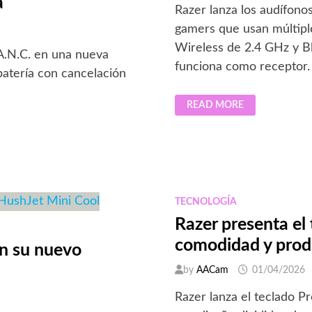
a
Razer lanza los audífo
gamers que usan múltipl
Wireless de 2.4 GHz y B
 A.N.C. en una nueva
funciona como receptor.
batería con cancelación
RAZER
READ MORE
PRESENTA
LOS
HAMMERHEAD
V3
HYPERSPEED,
AUDÍFONOS
QUE
CAMBIAN
ENTRE
2.4
TECNOLOGÍA
GHZ
Y
Razer presenta el
BLUETOOTH
comodidad y prod
on su nuevo
by
AACam
01/04/2026
Razer lanza el teclado P