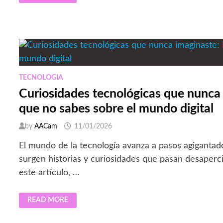
EN
LOS
DISPOSITIVOS
QUE
USAS
TODOS
LOS
DÍAS
TECNOLOGIA
Curiosidades tecnológicas que nunca 
que no sabes sobre el mundo digital
by
AACam
11/01/2026
El mundo de la tecnología avanza a pasos agigantad
surgen historias y curiosidades que pasan desaperc
este artículo, …
CURIOSIDADES
READ MORE
TECNOLÓGICAS
QUE
NUNCA