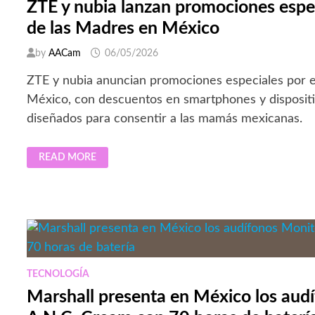
ZTE y nubia lanzan promociones espec
de las Madres en México
by
AACam
06/05/2026
ZTE y nubia anuncian promociones especiales por e
México, con descuentos en smartphones y dispositi
diseñados para consentir a las mamás mexicanas.
ZTE
READ MORE
Y
NUBIA
LANZAN
PROMOCIONES
ESPECIALES
POR
EL
DÍA
DE
LAS
MADRES
EN
TECNOLOGÍA
MÉXICO
Marshall presenta en México los audí