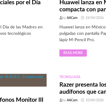
GAMA
iales por el Día
Huawei lanza en 
DE
TCL
compacta con pan
TE
ESPERA
by
AACam
24/04/2026
l Día de las Madres en
Huawei lanza en México 
vos tecnológicos
pulgadas con pantalla P
lápiz M-Pencil Pro.
HUAWEI
READ MORE
LANZA
EN
MÉXICO
LA
MATEPAD
MINI,
UNA
TECNOLOGÍA
TABLET
COMPACTA
Razer presenta l
CON
PANTALLA
audífonos que ca
PAPERMATTE
fonos Monitor III
by
AACam
10/04/2026