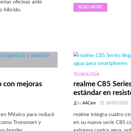
eñas oficinas ante
OPPO
READ MORE
LANZA
o híbrido.
EL
FIND
N6,
EL
PRIMER
SMARTPHONE
PLEGABLE
CON
PLIEGUE
INVISIBLE
Y
AI
TECNOLOGÍA
o con mejoras
realme C85 Series
estándar en resis
by
AACam
18/03/2026
a en México para reducir
realme integra cuatro cer
 como Tronsmart y
en su nueva serie C85 co
ss-border.
extrema contra agua, pol