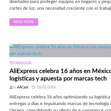
diseñados para proteger equipos en hogares y pequ
cortes de luz, una necesidad creciente con el trabaj
VERTIV
READ MORE
LANZA
NUEVOS
UPS
COMPACTOS
PARA
PROTEGER
DISPOSITIVOS
EN
LA
ERA
DEL
TRABAJO
TECNOLOGÍA
HÍBRIDO
AliExpress celebra 16 años en Méxic
logísticas y apuesta por marcas tech
by
AACam
18/03/2026
AliExpress celebra 16 años optimizando su logístic
entregas a días e impulsando marcas de tecnología
Ugreen, consolidando su oferta de e-commerce cro