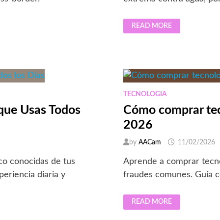
REALME
READ MORE
C85
SERIES
LLEGA
CON
IP69
PRO:
EL
NUEVO
ESTÁNDAR
EN
TECNOLOGIA
RESISTENCIA
AL
 que Usas Todos
Cómo comprar tecn
AGUA
PARA
2026
SMARTPHONES
by
AACam
11/02/2026
oco conocidas de tus
Aprende a comprar tecnol
eriencia diaria y
fraudes comunes. Guía c
CÓMO
READ MORE
COMPRAR
TECNOLOGÍA
SIN