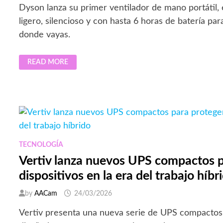
Dyson lanza su primer ventilador de mano portátil, 
ligero, silencioso y con hasta 6 horas de batería par
donde vayas.
DYSON
READ MORE
REDEFINE
LA
FRESCURA
PORTÁTIL
CON
SU
NUEVO
HUSHJET
MINI
COOL
TECNOLOGÍA
Vertiv lanza nuevos UPS compactos p
dispositivos en la era del trabajo híbr
by
AACam
24/03/2026
Vertiv presenta una nueva serie de UPS compacto