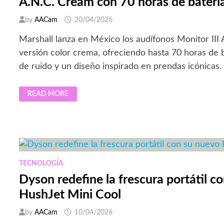
A.N.C. Cream con 70 horas de baterí
by
AACam
20/04/2026
Marshall lanza en México los audífonos Monitor III
versión color crema, ofreciendo hasta 70 horas de 
de ruido y un diseño inspirado en prendas icónicas.
MARSHALL
READ MORE
PRESENTA
EN
MÉXICO
LOS
AUDÍFONOS
MONITOR
III
A.N.C.
CREAM
CON
TECNOLOGÍA
70
HORAS
Dyson redefine la frescura portátil c
DE
BATERÍA
HushJet Mini Cool
by
AACam
10/04/2026