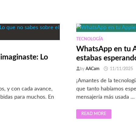
FRAUDES:
GUÍA
PRÁCTICA
2026
TECNOLOGÍA
WhatsApp en tu A
imaginaste: Lo
estabas esperand
by
AACam
11/11/2025
¡Amantes de la tecnologí
os, y con cada avance,
que tanto habíamos esper
ibidas para muchos. En
mensajería más usada …
WHATSAPP
READ MORE
EN
TU
APPLE
WATCH:
¡LA