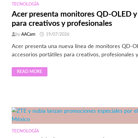
TECNOLOGÍA
Acer presenta monitores QD-OLED y 
para creativos y profesionales
by
AACam
19/07/2026
Acer presenta una nueva línea de monitores QD-OL
accesorios portátiles para creativos, profesionales 
ACER
READ MORE
PRESENTA
MONITORES
QD-
OLED
Y
PROYECTORES
LÁSER
PARA
CREATIVOS
Y
PROFESIONALES
TECNOLOGÍA