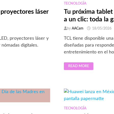
TECNOLOGÍA
proyectores láser
Tu próxima tablet 
a un clic: toda la
by
AACam
18/05/2026
ED, proyectores láser y
TCL tiene disponible un
y nómadas digitales.
diseñadas para responder
entretenimiento en el ho
TU
READ MORE
PRÓXIMA
TABLET
PARA
LEER,
TRABAJAR
O
MARATONEAR
ESTÁ
A
UN
CLIC:
TODA
TECNOLOGÍA
LA