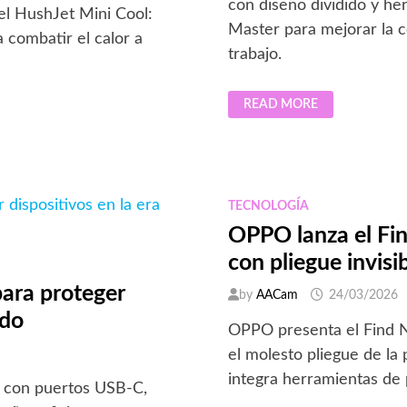
con diseño dividido y h
el HushJet Mini Cool:
Master para mejorar la 
a combatir el calor a
trabajo.
RAZER
READ MORE
PRESENTA
EL
TECLADO
PRO
TYPE
ERGO,
ENFOCADO
EN
TECNOLOGÍA
COMODIDAD
Y
OPPO lanza el Fin
PRODUCTIVIDAD
con pliegue invisib
ara proteger
by
AACam
24/03/2026
ido
OPPO presenta el Find N
el molesto pliegue de la
integra herramientas de p
s con puertos USB-C,