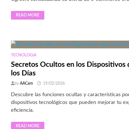
ALIEXPRESS
READ MORE
CELEBRA
16
AÑOS
EN
MÉXICO
CON
MEJORAS
LOGÍSTICAS
Y
APUESTA
TECNOLOGIA
POR
MARCAS
Secretos Ocultos en los Dispositivos
TECH
los Días
by
AACam
19/02/2026
Descubre las funciones ocultas y características p
dispositivos tecnológicos que pueden mejorar tu exp
eficiencia.
SECRETOS
READ MORE
OCULTOS