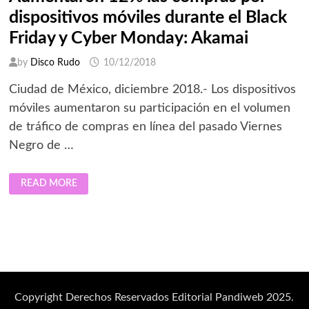
dispositivos móviles durante el Black
Friday y Cyber Monday: Akamai
by
Disco Rudo
10/12/2018
Ciudad de México, diciembre 2018.- Los dispositivos
móviles aumentaron su participación en el volumen
de tráfico de compras en línea del pasado Viernes
Negro de …
AUMENTARON
READ MORE
12%
LAS
COMPRAS
POR
DISPOSITIVOS
MÓVILES
DURANTE
EL
BLACK
FRIDAY
Y
CYBER
Copyright Derechos Reservados Editorial Pandiweb 2025.
MONDAY: