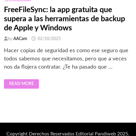
TECNOLOGÍA
FreeFileSync: la app gratuita que
supera a las herramientas de backup
de Apple y Windows
by
AACam
02/10/2025
Hacer copias de seguridad es como ese seguro que
todos sabemos que necesitamos, pero que a veces
nos da flojera contratar. ¿Te ha pasado que …
FREEFILESYNC:
READ MORE
LA
APP
GRATUITA
QUE
SUPERA
A
LAS
HERRAMIENTAS
DE
BACKUP
DE
APPLE
Copyright Derechos Reservados Editorial Pandiweb 2025.