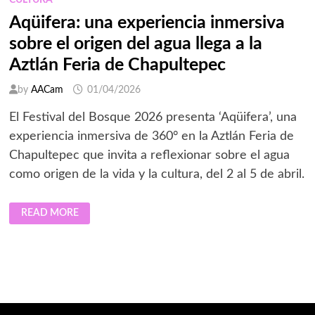
CULTURA
Aqüifera: una experiencia inmersiva
sobre el origen del agua llega a la
Aztlán Feria de Chapultepec
by
AACam
01/04/2026
El Festival del Bosque 2026 presenta ‘Aqüifera’, una
experiencia inmersiva de 360° en la Aztlán Feria de
Chapultepec que invita a reflexionar sobre el agua
como origen de la vida y la cultura, del 2 al 5 de abril.
AQÜIFERA:
READ MORE
UNA
EXPERIENCIA
INMERSIVA
SOBRE
EL
ORIGEN
DEL
AGUA
LLEGA
A