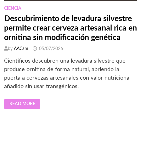
CIENCIA
Descubrimiento de levadura silvestre
permite crear cerveza artesanal rica en
ornitina sin modificación genética
by
AACam
05/07/2026
Científicos descubren una levadura silvestre que
produce ornitina de forma natural, abriendo la
puerta a cervezas artesanales con valor nutricional
añadido sin usar transgénicos.
DESCUBRIMIENTO
READ MORE
DE
LEVADURA
SILVESTRE
PERMITE
CREAR
CERVEZA
ARTESANAL
RICA