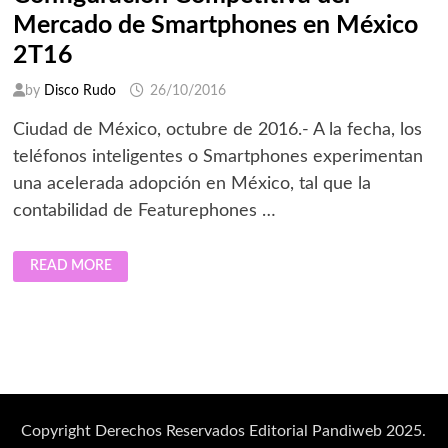
Mercado de Smartphones en México
2T16
by
Disco Rudo
26/10/2016
Ciudad de México, octubre de 2016.- A la fecha, los
teléfonos inteligentes o Smartphones experimentan
una acelerada adopción en México, tal que la
contabilidad de Featurephones …
CONFIGURACIÓN
READ MORE
COMPETITIVA
DEL
MERCADO
DE
SMARTPHONES
EN
MÉXICO
2T16
Copyright Derechos Reservados Editorial Pandiweb 2025.