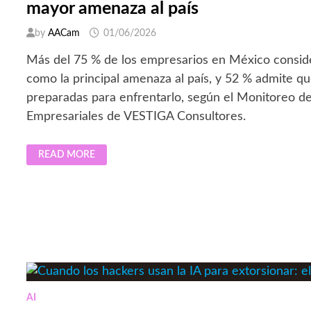
mayor amenaza al país
by
AACam
01/06/2026
Más del 75 % de los empresarios en México consid
como la principal amenaza al país, y 52 % admite q
preparadas para enfrentarlo, según el Monitoreo d
Empresariales de VESTIGA Consultores.
EMPRESAS
READ MORE
EN
MÉXICO
VEN
AL
CRIMEN
ORGANIZADO
COMO
LA
MAYOR
AMENAZA
AL
PAÍS
AI