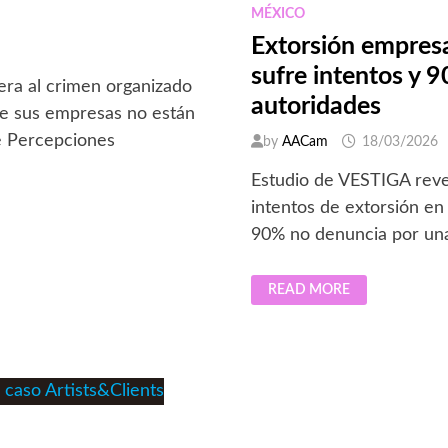
MÉXICO
Extorsión empres
sufre intentos y 
era al crimen organizado
autoridades
ue sus empresas no están
e Percepciones
by
AACam
18/03/2026
Estudio de VESTIGA reve
intentos de extorsión e
90% no denuncia por una 
EXTORSIÓN
READ MORE
EMPRESARIAL
EN
MÉXICO:
41%
DE
EMPRESAS
SUFRE
INTENTOS
Y
90%
NO