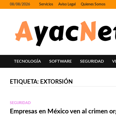
Skip
08/08/2026
Servicios
Aviso Legal
Quienes Somos
to
content
TECNOLOGÍA
SOFTWARE
SEGURIDAD
V
ETIQUETA:
EXTORSIÓN
SEGURIDAD
Empresas en México ven al crimen o