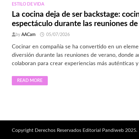
ESTILO DE VIDA
La cocina deja de ser backstage: cocin
espectáculo durante las reuniones de
by
AACam
05/07/2026
Cocinar en compañía se ha convertido en un eleme
diversión durante las reuniones de verano, donde an
colaboran para crear experiencias más auténticas 
LA
READ MORE
COCINA
DEJA
DE
SER
BACKSTAGE:
COCINAR
ES
PARTE
DEL
ESPECTÁCULO
DURANTE
Copyright Derechos Reservados Editorial Pandiweb 2025.
LAS
REUNIONES