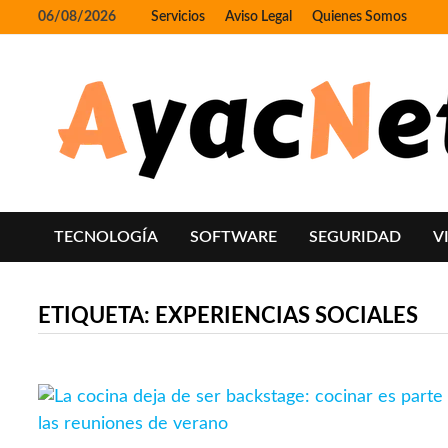
Skip
06/08/2026
Servicios
Aviso Legal
Quienes Somos
to
content
TECNOLOGÍA
SOFTWARE
SEGURIDAD
V
ETIQUETA:
EXPERIENCIAS SOCIALES