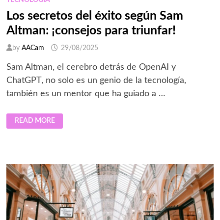
TECNOLOGÍA
Los secretos del éxito según Sam
Altman: ¡consejos para triunfar!
by
AACam
29/08/2025
Sam Altman, el cerebro detrás de OpenAI y
ChatGPT, no solo es un genio de la tecnología,
también es un mentor que ha guiado a …
LOS
READ MORE
SECRETOS
DEL
ÉXITO
SEGÚN
SAM
ALTMAN:
¡CONSEJOS
PARA
TRIUNFAR!