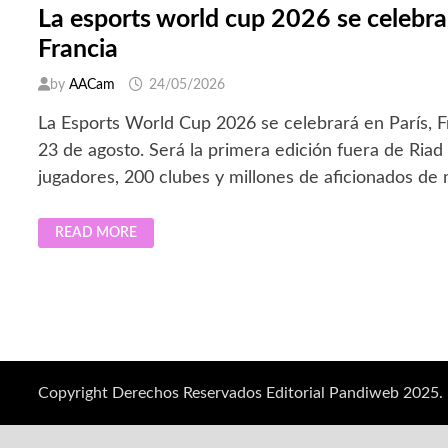
La esports world cup 2026 se celebrar
Francia
by
AACam
24/05/2026
La Esports World Cup 2026 se celebrará en París, Fra
23 de agosto. Será la primera edición fuera de Riad
jugadores, 200 clubes y millones de aficionados de
LA
READ MORE
ESPORTS
WORLD
CUP
2026
SE
CELEBRARÁ
EN
PARÍS,
FRANCIA
Copyright Derechos Reservados Editorial Pandiweb 2025.