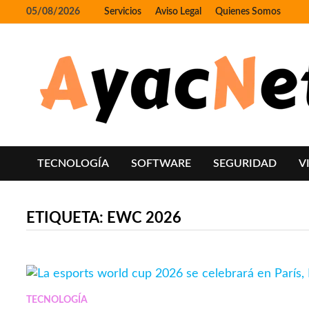
Skip
05/08/2026
Servicios
Aviso Legal
Quienes Somos
to
content
TECNOLOGÍA
SOFTWARE
SEGURIDAD
V
ETIQUETA:
EWC 2026
TECNOLOGÍA