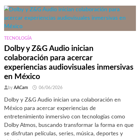
COCINAR
ES
PARTE
DEL
ESPECTÁCULO
DURANTE
LAS
REUNIONES
DE
TECNOLOGÍA
VERANO
Dolby y Z&G Audio inician
colaboración para acercar
experiencias audiovisuales inmersivas
en México
by
AACam
06/06/2026
Dolby y Z&G Audio inician una colaboración en
México para acercar experiencias de
entretenimiento inmersivo con tecnologías como
Dolby Atmos, buscando transformar la forma en que
se disfrutan películas, series, música, deportes y