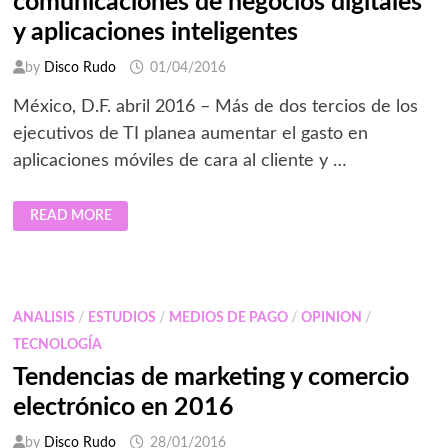
comunicaciones de negocios digitales
y aplicaciones inteligentes
by
Disco Rudo
01/04/2016
México, D.F. abril 2016 – Más de dos tercios de los
ejecutivos de TI planea aumentar el gasto en
aplicaciones móviles de cara al cliente y …
AVAYA
READ MORE
LANZA
BREEZE
PARA
DESARROLLO
DE
COMUNICACIONES
DE
ANALISIS
/
ESTUDIOS
/
MEDIOS DE PAGO
/
OPINION
/
NEGOCIOS
DIGITALES
TECNOLOGÍA
Y
APLICACIONES
Tendencias de marketing y comercio
INTELIGENTES
electrónico en 2016
by
Disco Rudo
28/01/2016