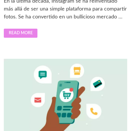
En la última década, Instagram se ha reinventado
más allá de ser una simple plataforma para compartir
fotos. Se ha convertido en un bullicioso mercado …
INSTAGRAM:
READ MORE
EL
BAZAR
DIGITAL
QUE
TRANSFORMA
CÓMO
COMPRAMOS