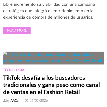
Libre incrementó su visibilidad con una campaña
estratégica que integró el entretenimiento en la
experiencia de compra de millones de usuarios.
MERCADO
READ MORE
PLAY
SE
POSICIONA
EN
EL
ECOSISTEMA
DE
MERCADO
LIBRE
CON
CAMPAÑA
DE
TECNOLOGÍA
VEO
BRANDING
TikTok desafía a los buscadores
tradicionales y gana peso como canal
de ventas en el Fashion Retail
by
AACam
26/01/2026