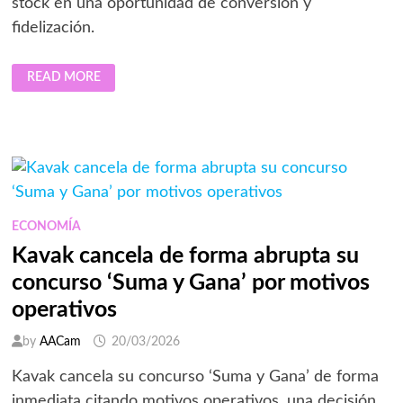
stock en una oportunidad de conversión y
fidelización.
CUANDO
READ MORE
EL
STOCK
SE
CONVIERTE
EN
MARKETING:
LA
IA
REDEFINE
LA
SUSTITUCIÓN
DE
ECONOMÍA
PRODUCTOS
EN
Kavak cancela de forma abrupta su
EL
ECOMMERCE
concurso ‘Suma y Gana’ por motivos
operativos
by
AACam
20/03/2026
Kavak cancela su concurso ‘Suma y Gana’ de forma
inmediata citando motivos operativos, una decisión