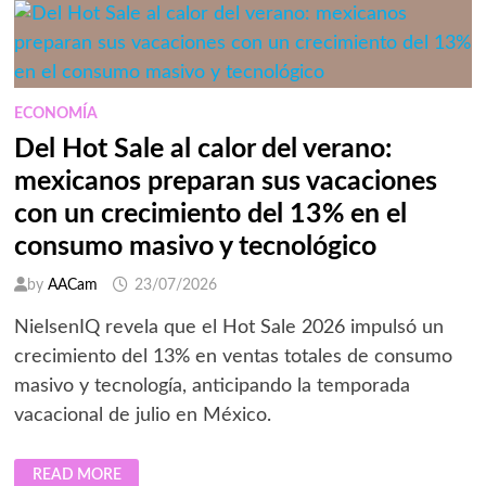
SE
JUEGA
EN
LOS
DATOS,
LA
IA
Y
ECONOMÍA
LA
EXPERIENCIA
Del Hot Sale al calor del verano:
DEL
CLIENTE
mexicanos preparan sus vacaciones
con un crecimiento del 13% en el
consumo masivo y tecnológico
by
AACam
23/07/2026
NielsenIQ revela que el Hot Sale 2026 impulsó un
crecimiento del 13% en ventas totales de consumo
masivo y tecnología, anticipando la temporada
vacacional de julio en México.
DEL
READ MORE
HOT