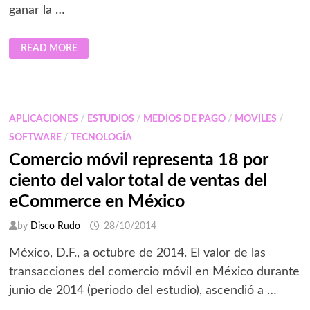
ganar la …
¿QUÉ
READ MORE
CONSIDERAR
ANTES
DE
ABRIR
UNA
TIENDA
EN
APLICACIONES
/
ESTUDIOS
/
MEDIOS DE PAGO
/
MOVILES
/
LÍNEA
EN
SOFTWARE
/
TECNOLOGÍA
MÉXICO?
Comercio móvil representa 18 por
ciento del valor total de ventas del
eCommerce en México
by
Disco Rudo
28/10/2014
México, D.F., a octubre de 2014. El valor de las
transacciones del comercio móvil en México durante
junio de 2014 (periodo del estudio), ascendió a …