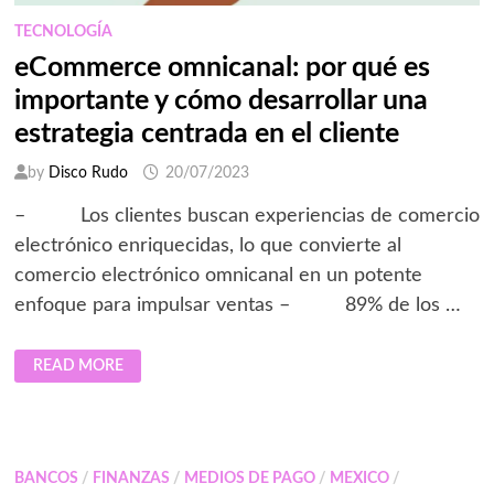
TECNOLOGÍA
eCommerce omnicanal: por qué es
importante y cómo desarrollar una
estrategia centrada en el cliente
by
Disco Rudo
20/07/2023
– Los clientes buscan experiencias de comercio
electrónico enriquecidas, lo que convierte al
comercio electrónico omnicanal en un potente
enfoque para impulsar ventas – 89% de los …
ECOMMERCE
READ MORE
OMNICANAL:
POR
QUÉ
ES
IMPORTANTE
Y
CÓMO
BANCOS
/
FINANZAS
/
MEDIOS DE PAGO
/
MEXICO
/
DESARROLLAR