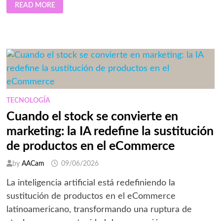
COBRAR
READ MORE
COMO
LOCAL:
LA
NUEVA
CONDICIÓN
PARA
QUE
LAS
EMPRESAS
TECH
PUEDAN
ESCALAR
EN
AMÉRICA
TECNOLOGÍA
LATINA
Cuando el stock se convierte en
marketing: la IA redefine la sustitución
de productos en el eCommerce
by
AACam
09/06/2026
La inteligencia artificial está redefiniendo la
sustitución de productos en el eCommerce
latinoamericano, transformando una ruptura de