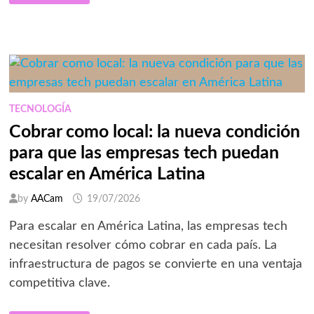
SALE
AL
CALOR
DEL
VERANO:
MEXICANOS
PREPARAN
SUS
VACACIONES
CON
UN
TECNOLOGÍA
CRECIMIENTO
DEL
Cobrar como local: la nueva condición
13%
EN
para que las empresas tech puedan
EL
CONSUMO
escalar en América Latina
MASIVO
Y
TECNOLÓGICO
by
AACam
19/07/2026
Para escalar en América Latina, las empresas tech
necesitan resolver cómo cobrar en cada país. La
infraestructura de pagos se convierte en una ventaja
competitiva clave.