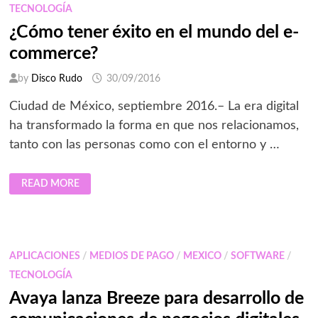
UNA
TECNOLOGÍA
ESTRATEGIA
CENTRADA
¿Cómo tener éxito en el mundo del e-
EN
EL
commerce?
CLIENTE
by
Disco Rudo
30/09/2016
Ciudad de México, septiembre 2016.– La era digital
ha transformado la forma en que nos relacionamos,
tanto con las personas como con el entorno y …
¿CÓMO
READ MORE
TENER
ÉXITO
EN
EL
MUNDO
DEL
E-
APLICACIONES
/
MEDIOS DE PAGO
/
MEXICO
/
SOFTWARE
/
COMMERCE?
TECNOLOGÍA
Avaya lanza Breeze para desarrollo de