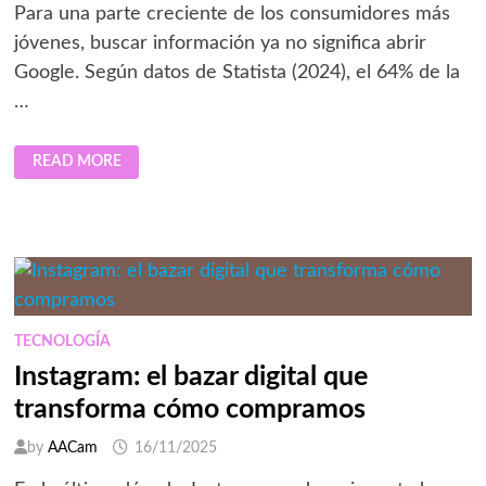
Para una parte creciente de los consumidores más
jóvenes, buscar información ya no significa abrir
Google. Según datos de Statista (2024), el 64% de la
…
TIKTOK
READ MORE
DESAFÍA
A
LOS
BUSCADORES
TRADICIONALES
Y
GANA
PESO
COMO
CANAL
DE
VENTAS
TECNOLOGÍA
EN
EL
Instagram: el bazar digital que
FASHION
RETAIL
transforma cómo compramos
by
AACam
16/11/2025